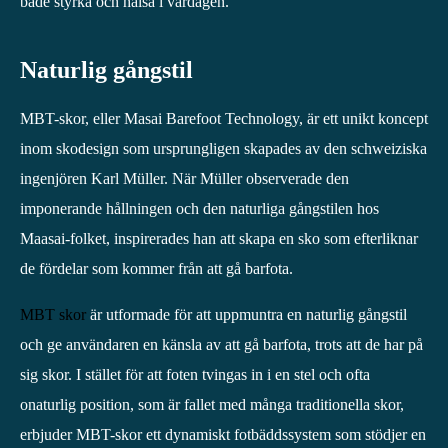
både styrka och hälsa i vardagen.
Naturlig gångstil
MBT-skor, eller Masai Barefoot Technology, är ett unikt koncept
inom skodesign som ursprungligen skapades av den schweiziska
ingenjören Karl Müller. När Müller observerade den
imponerande hållningen och den naturliga gångstilen hos
Maasai-folket, inspirerades han att skapa en sko som efterliknar
de fördelar som kommer från att gå barfota.
MBT skor
är utformade för att uppmuntra en naturlig gångstil
och ge användaren en känsla av att gå barfota, trots att de har på
sig skor. I stället för att foten tvingas in i en stel och ofta
onaturlig position, som är fallet med många traditionella skor,
erbjuder MBT-skor ett dynamiskt fotbäddssystem som stödjer en