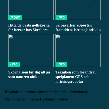
SPORT
INFO
Hitta de bästa golfskorna
Så påverkar eSporten
för herrar hos Skechers
framtidens bettinglandskap
INFO
INFO
Skorna som får dig att gå
Tekniken som förändrar
som naturen tänkt
spelplanen: GPS och
linjeringsrobotar
En guide till bauhaus dörrar för ditt hem – Innerdörrar,
ytterdörrar och mer på Bauhaus Swedoor