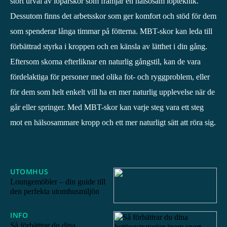
stort urval av löparskor som främjar en hälsosam löpteknik.
Dessutom finns det arbetsskor som ger komfort och stöd för dem
som spenderar långa timmar på fötterna. MBT-skor kan leda till
förbättrad styrka i kroppen och en känsla av lätthet i din gång.
Eftersom skorna efterliknar en naturlig gångstil, kan de vara
fördelaktiga för personer med olika fot- och ryggproblem, eller
för dem som helt enkelt vill ha en mer naturlig upplevelse när de
går eller springer. Med MBT-skor kan varje steg vara ett steg
mot en hälsosammare kropp och ett mer naturligt sätt att röra sig.
UTOMHUS
01/12/2025
Loungemöbler – din guide till
den perfekta utomhusmiljön
INFO
16/12/2024
Så förbättrar du dina