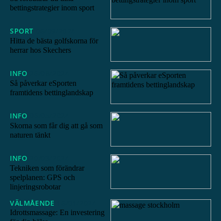
bettingstrategier inom sport
SPORT
06/09/2024
Hitta de bästa golfskorna för
herrar hos Skechers
INFO
26/08/2024
Så påverkar eSporten
framtidens bettinglandskap
INFO
06/05/2024
Skorna som får dig att gå som
naturen tänkt
INFO
20/03/2024
Tekniken som förändrar
spelplanen: GPS och
linjeringsrobotar
VÄLMÅENDE
16/01/2024
Idrottsmassage: En investering