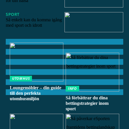
för din hälsa
SPORT
15/11/2023
Så enkelt kan du komma igång
med sport och idrott
UTOMHUS
Loungemöbler – din guide
INFO
till den perfekta
Så förbättrar du dina
utomhusmiljön
bettingstrategier inom
sport