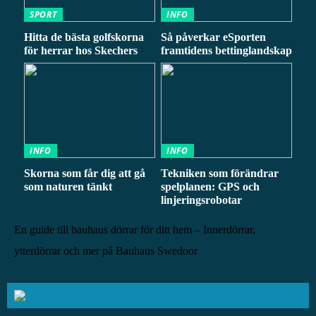
SPORT
INFO
Hitta de bästa golfskorna
Så påverkar eSporten
för herrar hos Skechers
framtidens bettinglandskap
INFO
INFO
Skorna som får dig att gå
Tekniken som förändrar
som naturen tänkt
spelplanen: GPS och
linjeringsrobotar
En guide till bauhaus dörrar för ditt hem – Innerdörrar,
ytterdörrar och mer på Bauhaus Swedoor