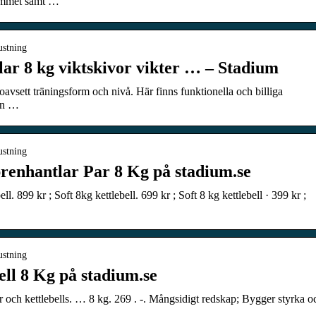
hemmet samt …
ustning
 8 kg viktskivor vikter … – Stadium
g oavsett träningsform och nivå. Här finns funktionella och billiga
nan …
ustning
hantlar Par 8 Kg på stadium.se
ll. 899 kr ; Soft 8kg kettlebell. 699 kr ; Soft 8 kg kettlebell · 399 kr ;
ustning
 8 Kg på stadium.se
ger och kettlebells. … 8 kg. 269 . -. Mångsidigt redskap; Bygger styrka o