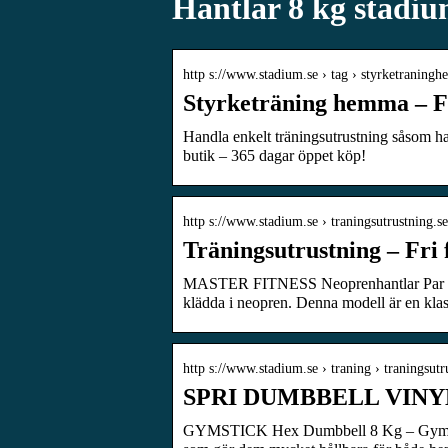
Hantlar 8 kg stadi
http s://www.stadium.se › tag › styrketranin
Styrketräning hemma – Fri
Handla enkelt träningsutrustning såsom hant
butik – 365 dagar öppet köp!
http s://www.stadium.se › traningsutrustning.
Träningsutrustning – Fri f
MASTER FITNESS Neoprenhantlar Par 8 K
klädda i neopren. Denna modell är en kla
http s://www.stadium.se › traning › traningsutr
SPRI DUMBBELL VINYL 
GYMSTICK Hex Dumbbell 8 Kg – Gymstick