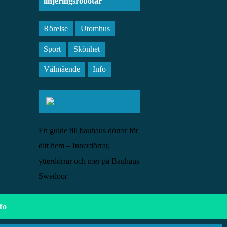
linjeringsrobotar
Rörelse
Utomhus
Sport
Skönhet
Välmående
Info
En guide till bauhaus dörrar för
ditt hem – Innerdörrar,
ytterdörrar och mer på Bauhaus
Swedoor
fo