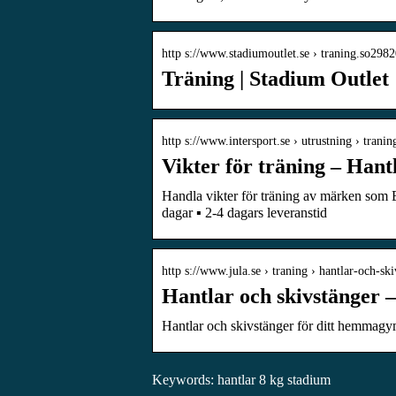
http s://www.stadiumoutlet.se › traning.so298
Träning | Stadium Outlet
http s://www.intersport.se › utrustning › trani
Vikter för träning – Hantl
Handla vikter för träning av märken som Ene
dagar ▪ 2-4 dagars leveranstid
http s://www.jula.se › traning › hantlar-och-sk
Hantlar och skivstänger –
Hantlar och skivstänger för ditt hemmagym! 
Keywords: hantlar 8 kg stadium