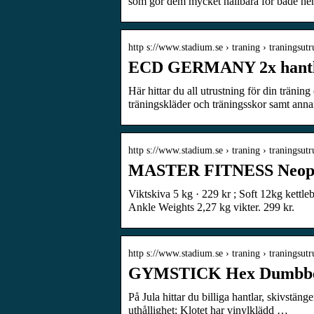
som gör dem mycket hållbara för både 
http s://www.stadium.se › traning › traningsutr
ECD GERMANY 2x hantlar
Här hittar du all utrustning för din tränin
träningskläder och träningsskor samt an
http s://www.stadium.se › traning › traningsutr
MASTER FITNESS Neopren
Viktskiva 5 kg · 229 kr ; Soft 12kg kettlebe
Ankle Weights 2,27 kg vikter. 299 kr.
http s://www.stadium.se › traning › traningsutr
GYMSTICK Hex Dumbbell
På Jula hittar du billiga hantlar, skivstän
uthållighet; Klotet har vinylklädd …