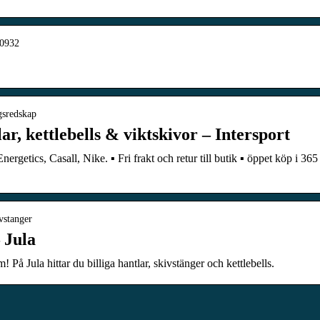
20932
ngsredskap
ar, kettlebells & viktskivor – Intersport
rgetics, Casall, Nike. ▪ Fri frakt och retur till butik ▪ öppet köp i 365
ivstanger
 Jula
På Jula hittar du billiga hantlar, skivstänger och kettlebells.