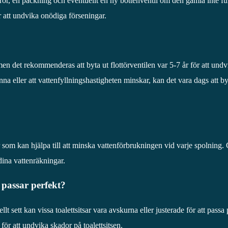
srör, en packning och eventuellt en ny bottenventil om den gamla inte fu
ör att undvika onödiga förseningar.
n det rekommenderas att byta ut flottörventilen var 5-7 år för att undv
rinna eller att vattenfyllningshastigheten minskar, kan det vara dags att by
 som kan hjälpa till att minska vattenförbrukningen vid varje spolning.
dina vattenräkningar.
e passar perfekt?
t sett kan vissa toalettsitsar vara avskurna eller justerade för att passa 
 för att undvika skador på toalettsitsen.