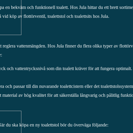
 skapa en bekväm och funktionell toalett. Hos Jula hittar du ett brett sortim
d köp av flottörventil, toalettstol och toalettsits hos Jula.
tt reglera vattenmängden. Hos Jula finner du flera olika typer av flottörve
e:
ryck och vattentrycksnivå som din toalett kräver för att fungera optimalt.
tera och passar till din nuvarande toalettcistern eller det toalettstolssyste
rt material av hög kvalitet för att säkerställa långvarig och pålitlig funkti
. När du ska köpa en ny toalettstol bör du överväga följande: