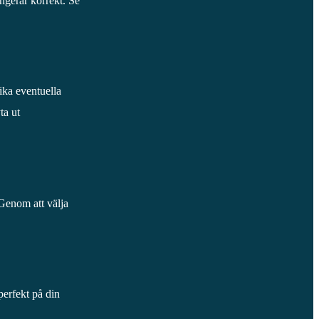
ngerar korrekt. Se
ika eventuella
ta ut
 Genom att välja
perfekt på din