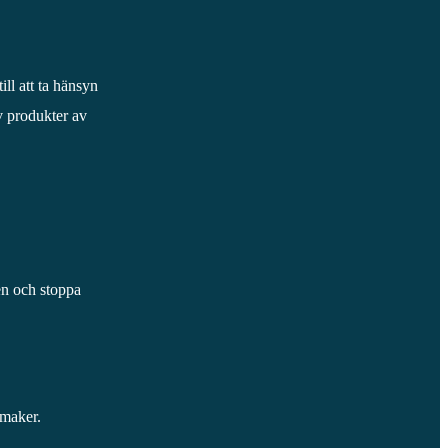
ill att ta hänsyn
av produkter av
ten och stoppa
smaker.