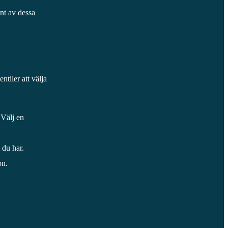
ent av dessa
ntiler att välja
 Välj en
m du har.
on.