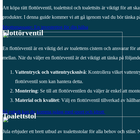
Att köpa rätt flottörventil, toalettstol och toalettsits är viktigt för att
produkter. I denna guide kommer vi att gå igenom vad du bör tänka på vi
Idrottsmassage: En investering för din hälsa
Flottörventil
En flottörventil är en viktig del av toalettens cistern och ansvarar för a
mellan. När du väljer en flottörventil är det viktigt att tänka på följand
Vattentryck och vattentrycksnivå
: Kontrollera vilket vattent
flottörventil som kan hantera detta.
Montering
: Se till att flottörventilen du väljer är enkel att mon
Material och kvalitet
: Välj en flottörventil tillverkad av hållba
Så enkelt kan du komma igång med sport och idrott
Toalettstol
Jula erbjuder ett brett utbud av toalettsstolar för alla behov och stilar