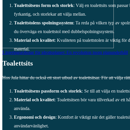
Toalettsitsens form och storlek
: Välj en toalettsits som passa
fyrkantig, och storlekar att välja mellan.
Toalettstolens spolningssystem
: Ta reda på vilken typ av spol
du överväga en toalettstol med dubbelspolningssystem.
Material och kvalitet
: Kvaliteten på toalettstolen är viktig för d
material.
Linjeringsrobotar för idrottsplaner: En revolution inom planunderhåll
Toalettsits
Hos Jula hittar du också ett stort utbud av toalettsitsar. För att välja rät
Toalettsitsens passform och storlek
: Se till att välja en toale
Material och kvalitet
: Toalettsitsen bör vara tillverkad av ett 
använda.
Ergonomi och design
: Komfort är viktigt när det gäller toal
användarvänlighet.