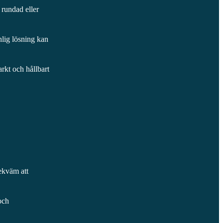
 rundad eller
nlig lösning kan
tarkt och hållbart
bekväm att
och