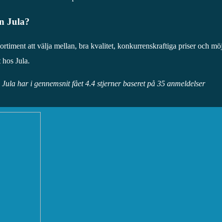
ån Jula?
sortiment att välja mellan, bra kvalitet, konkurrenskraftiga priser och möjl
 hos Jula.
s Jula har i gennemsnit fået
4.4
stjerner baseret på
35
anmeldelser