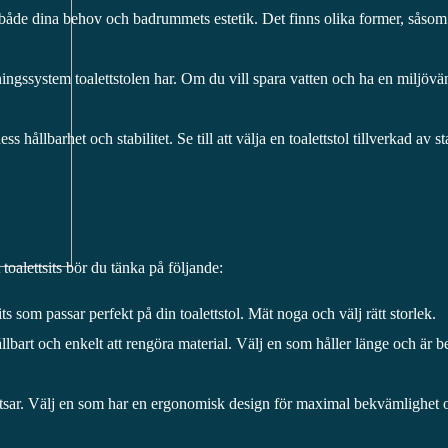
r både dina behov och badrummets estetik. Det finns olika former, såsom
ningssystem toalettstolen har. Om du vill spara vatten och ha en miljövä
ess hållbarhet och stabilitet. Se till att välja en toalettstol tillverkad av s
t toalettsits bör du tänka på följande:
ttsits som passar perfekt på din toalettstol. Mät noga och välj rätt storlek.
hållbart och enkelt att rengöra material. Välj en som håller länge och är 
etsitsar. Välj en som har en ergonomisk design för maximal bekvämlighet 