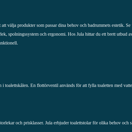
tigt att välja produkter som passar dina behov och badrummets estetik. Se t
orlek, spolningssystem och ergonomi. Hos Jula hittar du ett brett utbud 
nktionell.
n i toalettskålen. En flottörventil används för att fylla toaletten med vat
, storlekar och prisklasser. Jula erbjuder toalettstolar för olika behov och 