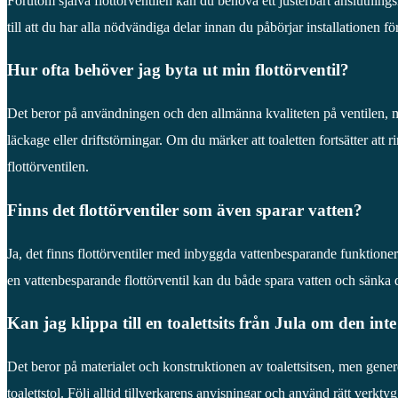
Förutom själva flottörventilen kan du behöva ett justerbart anslutning
till att du har alla nödvändiga delar innan du påbörjar installationen f
Hur ofta behöver jag byta ut min flottörventil?
Det beror på användningen och den allmänna kvaliteten på ventilen, me
läckage eller driftstörningar. Om du märker att toaletten fortsätter att 
flottörventilen.
Finns det flottörventiler som även sparar vatten?
Ja, det finns flottörventiler med inbyggda vattenbesparande funktioner
en vattenbesparande flottörventil kan du både spara vatten och sänka 
Kan jag klippa till en toalettsits från Jula om den int
Det beror på materialet och konstruktionen av toalettsitsen, men generell
toalettstol. Följ alltid tillverkarens anvisningar och använd rätt verktyg