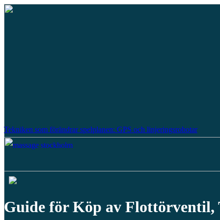
Tekniken som förändrar spelplanen: GPS och linjeringsrobotar
Guide för Köp av Flottörventil, T