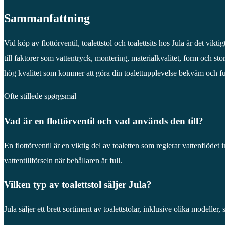
Sammanfattning
Vid köp av flottörventil, toalettstol och toalettsits hos Jula är det vik
till faktorer som vattentryck, montering, materialkvalitet, form och st
hög kvalitet som kommer att göra din toalettupplevelse bekväm och fu
Ofte stillede spørgsmål
Vad är en flottörventil och vad används den till?
En flottörventil är en viktig del av toaletten som reglerar vattenflödet i
vattentillförseln när behållaren är full.
Vilken typ av toalettstol säljer Jula?
Jula säljer ett brett sortiment av toalettstolar, inklusive olika modeller