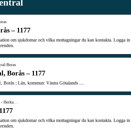
entral
oras
rås – 1177
mation om sjukdomar och vilka mottagningar du kan kontakta. Logga in
ärenden.
ral-Boras
l, Borås – 1177
31, Borås ; Län, kommun: Västra Götalands …
rt › Herku…
1177
mation om sjukdomar och vilka mottagningar du kan kontakta. Logga in
ärenden.