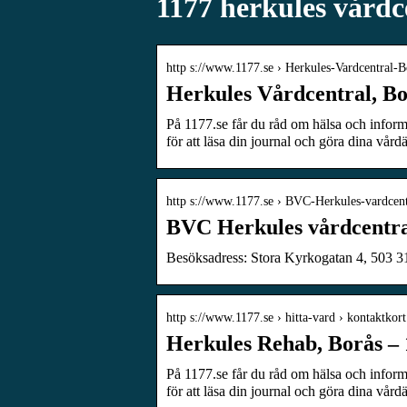
1177 herkules vårdc
http s://www.1177.se › Herkules-Vardcentral-B
Herkules Vårdcentral, Bo
På 1177.se får du råd om hälsa och infor
för att läsa din journal och göra dina vård
http s://www.1177.se › BVC-Herkules-vardcent
BVC Herkules vårdcentra
Besöksadress: Stora Kyrkogatan 4, 503 
http s://www.1177.se › hitta-vard › kontaktko
Herkules Rehab, Borås – 
På 1177.se får du råd om hälsa och infor
för att läsa din journal och göra dina vård