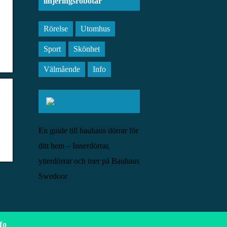
linjeringsrobotar
Rörelse
Utomhus
Sport
Skönhet
Välmående
Info
En guide till bauhaus dörrar för
ditt hem – Innerdörrar,
ytterdörrar och mer på Bauhaus
Swedoor
fo