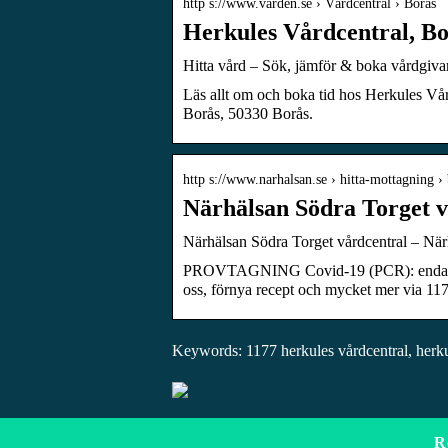
http s://www.varden.se › Vårdcentral › Borås
Herkules Vårdcentral, Bo
Hitta vård – Sök, jämför & boka vårdgiva
Läs allt om och boka tid hos Herkules Vår
Borås, 50330 Borås.
http s://www.narhalsan.se › hitta-mottagning ›
Närhälsan Södra Torget v
Närhälsan Södra Torget vårdcentral – När
PROVTAGNING Covid-19 (PCR): endast eft
oss, förnya recept och mycket mer via 117
Keywords: 1177 herkules vårdcentral, herku
R