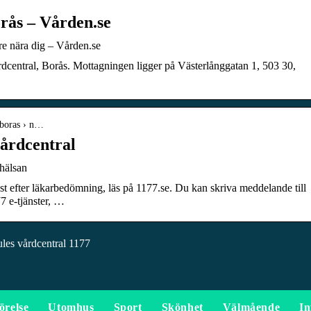
rås – Vården.se
re nära dig – Vården.se
dcentral, Borås. Mottagningen ligger på Västerlånggatan 1, 503 30,
 boras › n…
årdcentral
hälsan
er läkarbedömning, läs på 1177.se. Du kan skriva meddelande till
7 e-tjänster, …
les vårdcentral 1177
örelse
Utomhus
Sport
Skönhet
Välmående
In